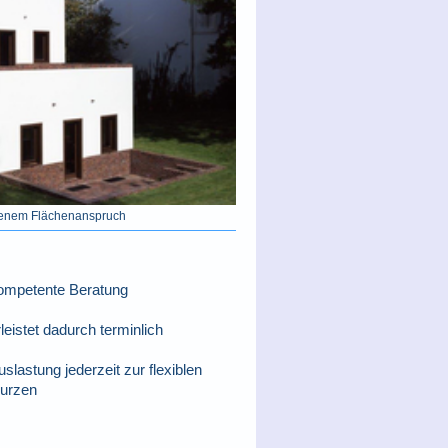
benem Flächenanspruch
kompetente Beratung
eistet dadurch terminlich
lastung jederzeit zur flexiblen
kurzen